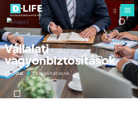
Vállalati
vagyonbiztosítások
Főoldal
Szolgáltatások